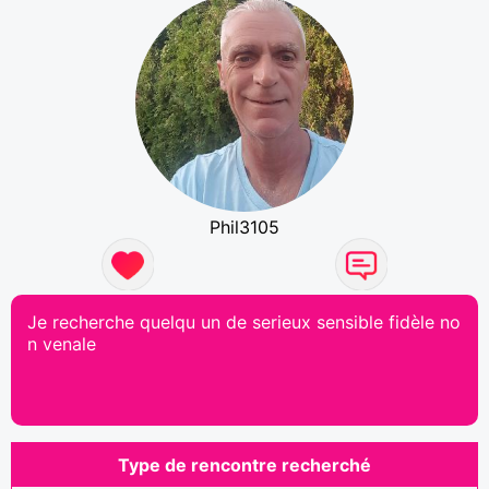
Phil3105
Je recherche quelqu un de serieux sensible fidèle no
n venale
Type de rencontre recherché