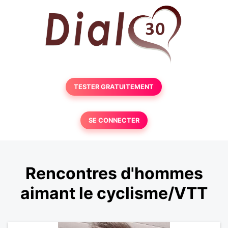
TESTER GRATUITEMENT
SE CONNECTER
Rencontres d'hommes
aimant le cyclisme/VTT