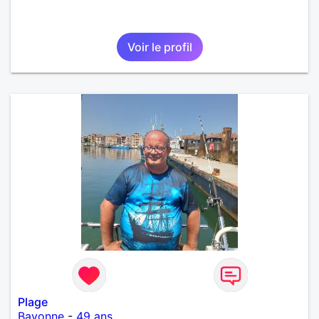
Voir le profil
Plage
Bayonne
-
49 ans