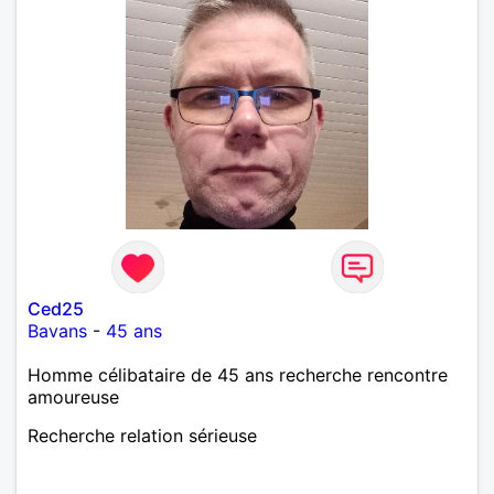
Ced25
Bavans
-
45 ans
Homme célibataire de 45 ans recherche rencontre
amoureuse
Recherche relation sérieuse