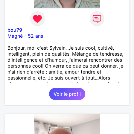
bou79
Magné
-
52 ans
Bonjour, moi c'est Sylvain. Je suis cool, cultivé,
intelligent, plein de qualités. Mélange de tendresse,
d'intelligence et d'humour, j'aimerai rencontrer des
personnes cool! On verra ce que ça peut donner. je
n'ai rien d'arrêté : amitié, amour tendre et
passionnelle, etc. Je suis ouvert à tout...Alors
n'ayez-pas peur de me contacter, sinon c'est moi
qui le ferais!!!!!!!!!!!!! Ou peut-être pas! je suis
Voir le profil
100000000000 vrai.