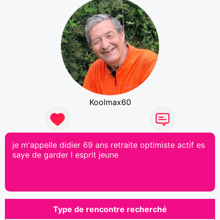
Koolmax60
je m'appelle didier 69 ans retraite optimiste actif es
saye de garder l esprit jeune
Type de rencontre recherché