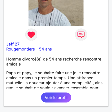
Jeff 27
Rougemontiers
-
54 ans
Homme divorcé(e) de 54 ans recherche rencontre
amicale
Papa et papy, je souhaite faire une jolie rencontre
amicale dans un premier temps. Une attirance
mutuelle ,la douceur ajouter à une complicité , ainsi
que le souhait de vouloir avancer ensemble pour
vrai jolie histoire d'amour basée sur la confiance
Voir le profil
l'honnêteté et la fidélité.j'habite ma maison à la
campagne. Je pourrais envisager une délocalisation.