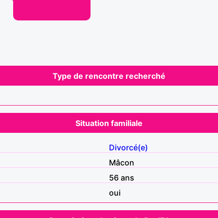
Type de rencontre recherché
Situation familiale
Divorcé(e)
Mâcon
56 ans
oui