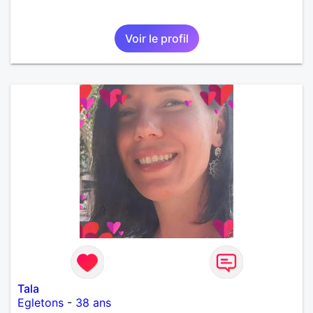
Voir le profil
Tala
Egletons
-
38 ans