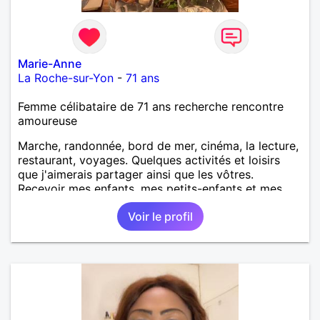
Marie-Anne
La Roche-sur-Yon
-
71 ans
Femme célibataire de 71 ans recherche rencontre
amoureuse
Marche, randonnée, bord de mer, cinéma, la lecture,
restaurant, voyages. Quelques activités et loisirs
que j'aimerais partager ainsi que les vôtres.
Recevoir mes enfants, mes petits-enfants et mes
amis. Bénévolat auprès des enfants à l’école, pour le
Voir le profil
cinéma indépendant... Se rencontrer, être à l’écoute,
échanger avec une personne de confiance, pour une
vie de partage, de tendresse. Les voyages et où
randonnées en France ou à l'étranger à deux en
dehors des sentiers battus me raviraient. Je
m'engage à répondre à votre message. Au plaisir de
vous lire.