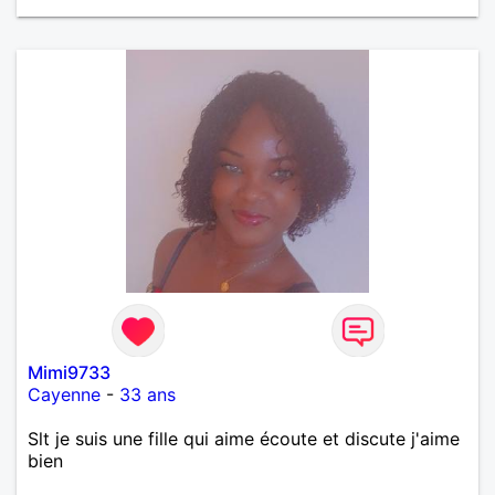
Mimi9733
Cayenne
-
33 ans
Slt je suis une fille qui aime écoute et discute j'aime
bien