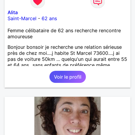
Alita
Saint-Marcel
-
62 ans
Femme célibataire de 62 ans recherche rencontre
amoureuse
Bonjour bonsoir je recherche une relation sérieuse
près de chez moi....j habite St Marcel 73600....j ai
pas de voiture 50km ... quelqu'un qui aurait entre 55
et 64 ans...sans enfants de préférence même
adultes et qui n aurait garder aucun contact avec
Voir le profil
une où plusieurs ex...si vous correspondez à ma
recherche ecrivez moi je vous répondrai...