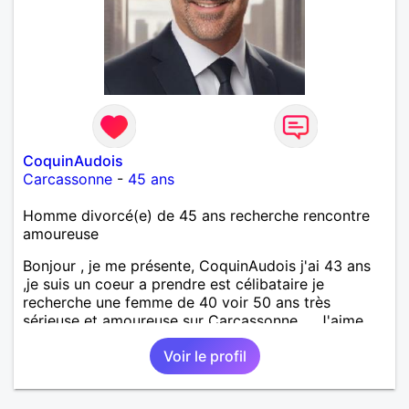
CoquinAudois
Carcassonne
-
45 ans
Homme divorcé(e) de 45 ans recherche rencontre
amoureuse
Bonjour , je me présente, CoquinAudois j'ai 43 ans
,je suis un coeur a prendre est célibataire je
recherche une femme de 40 voir 50 ans très
sérieuse et amoureuse sur Carcassonne , . J'aime
les balades et sorties en amoureux . Je suis souvent
Voir le profil
connecté le soir a partir de 21h.