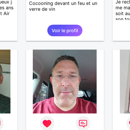
ueux j
Je rec
Cocooning devant un feu et un
es ans
me ma
verre de vin
t Air
soit a
son to
simpli
Voir le profil
ces dé
une re