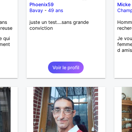
Phoenix59
Micke
Bavay
-
49 ans
Cham
ans
juste un test....sans grande
Homme
ureuse
conviction
recher
e qui
Je vou
oment
femme 
d ami
Voir le profil