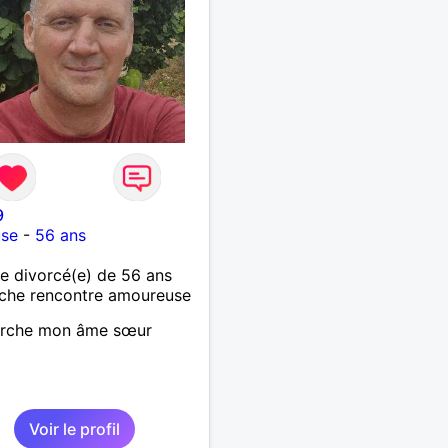
9
use
-
56 ans
 divorcé(e) de 56 ans
che rencontre amoureuse
erche mon âme sœur
Voir le profil