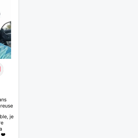
ans
ureuse
ble, je
re
a
 ❤️