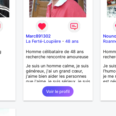
Marc891302
Nouno
La Ferté-Loupière
-
48 ans
Roann
g
Homme célibataire de 48 ans
Homme
recherche rencontre amoureuse
recher
Je suis un homme calme, je suis
Je suis
généreux, j'ai un grand cœur,
l’humou
j'aime bien aider les personnes
je me 
que j'aime, je suis sérieux, je suis
est né
sincère, je suis honnête, j'aime
Voir le profil
pas qu'on joue avec moi et
j'aime pas les mensonges. Je
cherche une relation amoureuse
et sérieuse.