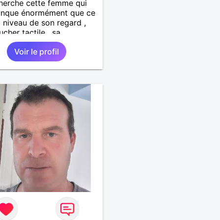
herche cette femme qui
nque énormément que ce
u niveau de son regard ,
ucher tactile , sa
cité , sa douceur bref tout
Voir le profil
fauts et ses qualités pour
lation pérenne