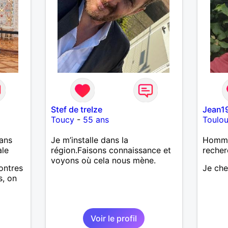
Stef de treIze
Jean1
Toucy
-
55 ans
Toulo
ans
Je m’installe dans la
Homme
ale
région.Faisons connaissance et
recher
voyons où cela nous mène.
ontres
Je ch
s, on
Voir le profil