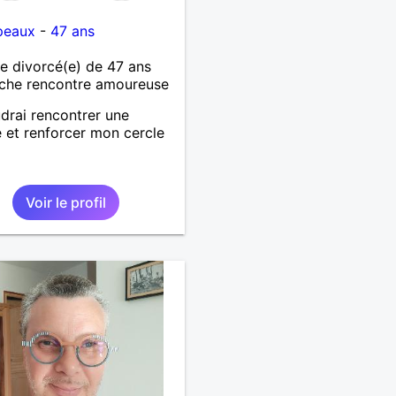
peaux
-
47 ans
 divorcé(e) de 47 ans
che rencontre amoureuse
drai rencontrer une
et renforcer mon cercle
s
Voir le profil