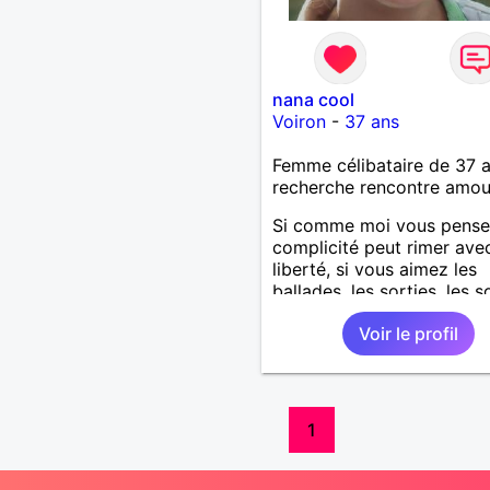
nana cool
Voiron
-
37 ans
Femme célibataire de 37 
recherche rencontre amo
Si comme moi vous pense
complicité peut rimer ave
liberté, si vous aimez les
ballades, les sorties, les s
entre amis, les voyages, e
Voir le profil
alors contactez moi.
1