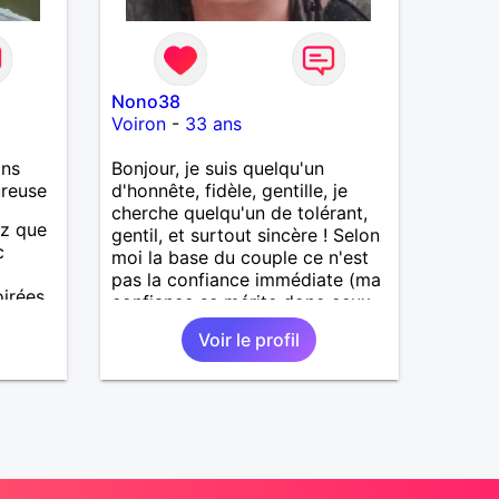
Nono38
Voiron
-
33 ans
ans
Bonjour, je suis quelqu'un
ureuse
d'honnête, fidèle, gentille, je
cherche quelqu'un de tolérant,
z que
gentil, et surtout sincère ! Selon
c
moi la base du couple ce n'est
pas la confiance immédiate (ma
oirées
confiance se mérite donc ceux
tc
qui disent "fais moi confiance,
Voir le profil
fais moi confiance" avec moi ça
ne marche pas) ! La base d'un
couple qui dure c'est la sincérité
! Et la confiance suit. Je cherche
une relation posé, fidèle et
sereine.